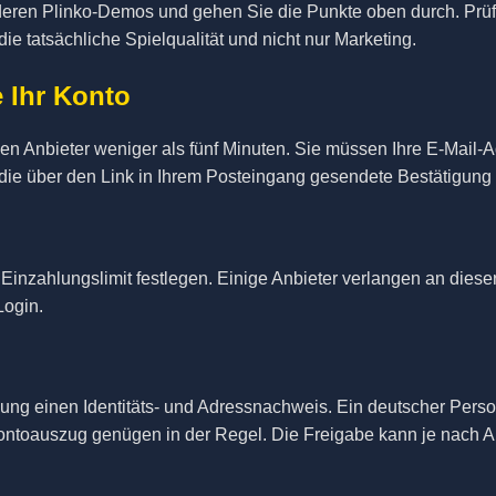
ie deren Plinko-Demos und gehen Sie die Punkte oben durch. Prüf
ie tatsächliche Spielqualität und nicht nur Marketing.
e Ihr Konto
hen Anbieter weniger als fünf Minuten. Sie müssen Ihre E-Mail-
ie über den Link in Ihrem Posteingang gesendete Bestätigung 
inzahlungslimit festlegen. Einige Anbieter verlangen an dieser 
Login.
lung einen Identitäts- und Adressnachweis. Ein deutscher Pers
oauszug genügen in der Regel. Die Freigabe kann je nach Anb