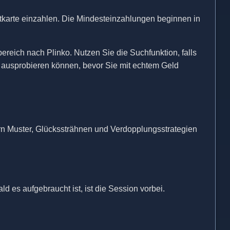
itkarte einzahlen. Die Mindesteinzahlungen beginnen in
eich nach Plinko. Nutzen Sie die Suchfunktion, falls
l ausprobieren können, bevor Sie mit echtem Geld
ern Muster, Glückssträhnen und Verdopplungsstrategien
d es aufgebraucht ist, ist die Session vorbei.