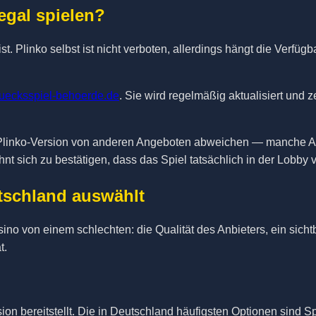
egal spielen?
st. Plinko selbst ist nicht verboten, allerdings hängt die Verfüg
luecksspiel-behoerde.de
. Sie wird regelmäßig aktualisiert und
are Plinko-Version von anderen Angeboten abweichen — manche A
t sich zu bestätigen, dass das Spiel tatsächlich in der Lobby ve
tschland auswählt
no von einem schlechten: die Qualität des Anbieters, ein sic
t.
rsion bereitstellt. Die in Deutschland häufigsten Optionen sin