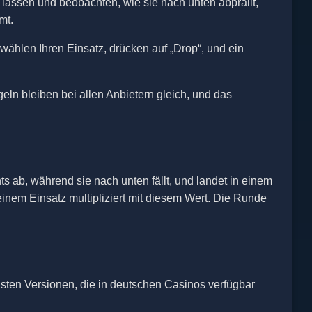
n lassen und beobachten, wie sie nach unten abprallt,
mt.
 wählen Ihren Einsatz, drücken auf „Drop“, und ein
ln bleiben bei allen Anbietern gleich, und das
ts ab, während sie nach unten fällt, und landet in einem
einem Einsatz multipliziert mit diesem Wert. Die Runde
isten Versionen, die in deutschen Casinos verfügbar