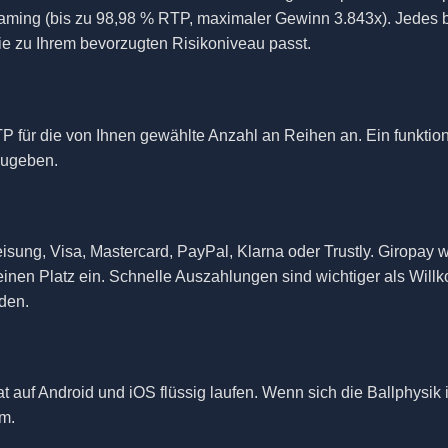
ing (bis zu 98,98 % RTP, maximaler Gewinn 3.843x). Jedes bi
ie zu Ihrem bevorzugten Risikoniveau passt.
TP für die von Ihnen gewählte Anzahl an Reihen an. Ein funkt
zugeben.
ung, Visa, Mastercard, PayPal, Klarna oder Trustly. Giropay wu
en Platz ein. Schnelle Auszahlungen sind wichtiger als Willk
den.
t auf Android und iOS flüssig laufen. Wenn sich die Ballphysik 
rm.