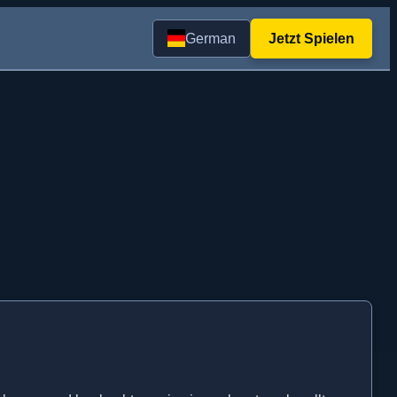
German
Jetzt Spielen